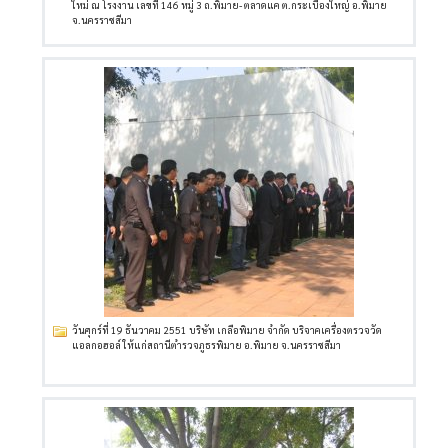
ใหม่ ณ โรงงาน เลขที่ 146 หมู่ 3 ถ.พิมาย- ตลาดแค ต.กระเบื้องใหญ่ อ.พิมาย
จ.นครราชสีมา
วันศุกร์ที่ 19 ธันวาคม 2551 บริษัท เกลือพิมาย จำกัด บริจาคเครื่องตรวจวัด
แอลกอฮอล์ ให้แก่สถานีตำรวจภูธรพิมาย อ.พิมาย จ.นครราชสีมา