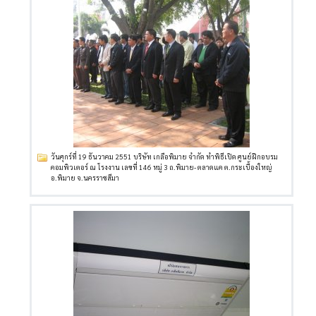
วันศุกร์ที่ 19 ธันวาคม 2551 บริษัท เกลือพิมาย จำกัด ทำพิธีเปิด ศูนย์ฝึกอบรม
คอมพิวเตอร์ ณ โรงงาน เลขที่ 146 หมู่ 3 ถ.พิมาย- ตลาดแค ต.กระเบื้องใหญ่
อ.พิมาย จ.นครราชสีมา