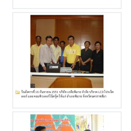
วันอังคารที่ 16 กันยายน 2551 บริษัท เกลือพิมาย จำกัด บริจาค LCD โปรเจ็ค
เตอร์ และ คอมพิวเตอร์โน๊ดบุ๊ค ให้แก่ อำเภอพิมาย จังหวัดนครราชสีมา