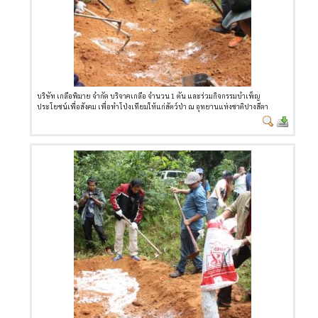
บริษัท เกลือพิมาย จำกัด บริจาคเกลือ จำนวน 1 ตัน และร่วมกิจกรรมบำเพ็ญ
ประโยชน์เพื่อสังคม เพื่อทำโป่งเทียมให้แก่สัตว์ป่า ณ อุทยานแห่งชาติปางสีดา