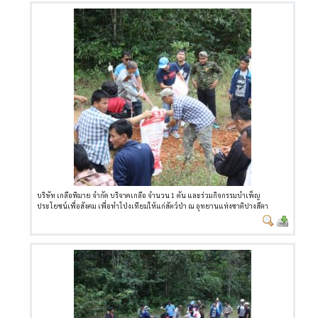
บริษัท เกลือพิมาย จำกัด บริจาคเกลือ จำนวน 1 ตัน และร่วมกิจกรรมบำเพ็ญ
ประโยชน์เพื่อสังคม เพื่อทำโป่งเทียมให้แก่สัตว์ป่า ณ อุทยานแห่งชาติปางสีดา