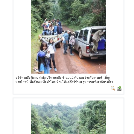
บริษัท เกลือพิมาย จำกัด บริจาคเกลือ จำนวน 1 ตัน และร่วมกิจกรรมบำเพ็ญ
ประโยชน์เพื่อสังคม เพื่อทำโป่งเทียมให้แก่สัตว์ป่า ณ อุทยานแห่งชาติปางสีดา