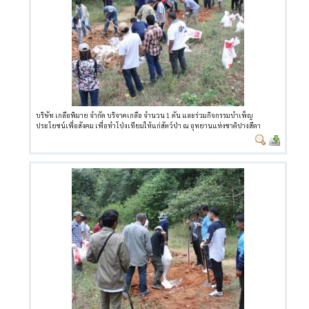
บริษัท เกลือพิมาย จำกัด บริจาคเกลือ จำนวน 1 ตัน และร่วมกิจกรรมบำเพ็ญ
ประโยชน์เพื่อสังคม เพื่อทำโป่งเทียมให้แก่สัตว์ป่า ณ อุทยานแห่งชาติปางสีดา