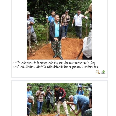
บริษัท เกลือพิมาย จำกัด บริจาคเกลือ จำนวน 1 ตัน และร่วมกิจกรรมบำเพ็ญ
ประโยชน์เพื่อสังคม เพื่อทำโป่งเทียมให้แก่สัตว์ป่า ณ อุทยานแห่งชาติปางสีดา