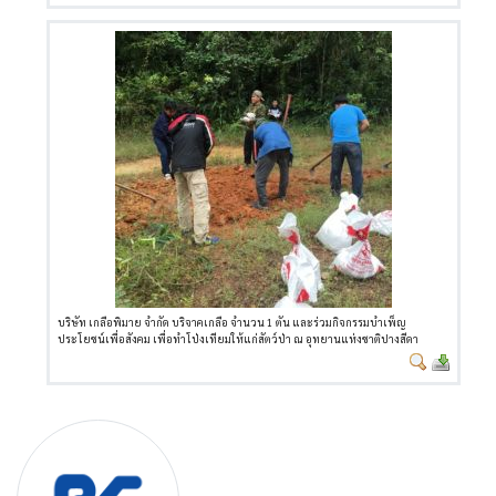
บริษัท เกลือพิมาย จำกัด บริจาคเกลือ จำนวน 1 ตัน และร่วมกิจกรรมบำเพ็ญ
ประโยชน์เพื่อสังคม เพื่อทำโป่งเทียมให้แก่สัตว์ป่า ณ อุทยานแห่งชาติปางสีดา