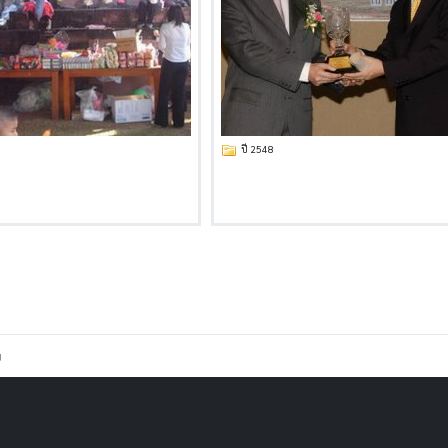
ปี 2548
ม